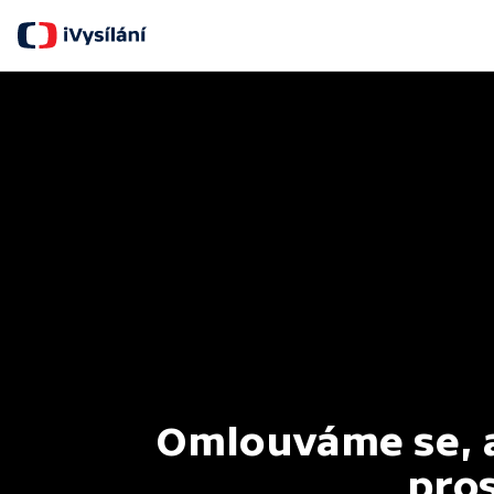
Omlouváme se, al
pros