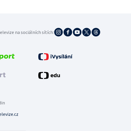
elevize na sociálních sítích:
din
levize.cz