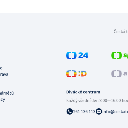
Česká t
no
trava
Divácké centrum
námětů
azy
každý všední den:
8:00—16:00 ho
261 136 113
info@ceskate