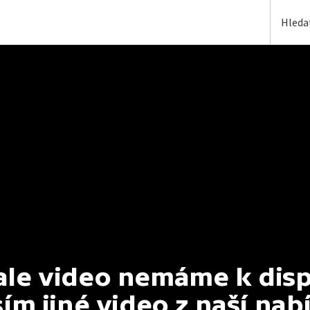
e video nemáme k dispoz
ím jiné video z naší nab