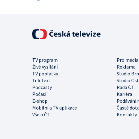
TV program
Pro média
Živé vysílání
Reklama
TV poplatky
Studio Br
Teletext
Studio Os
Podcasty
Rada ČT
Počasí
Kariéra
E-shop
Podávání 
Mobilní a TV aplikace
Časté dot
Vše o ČT
Kontakty