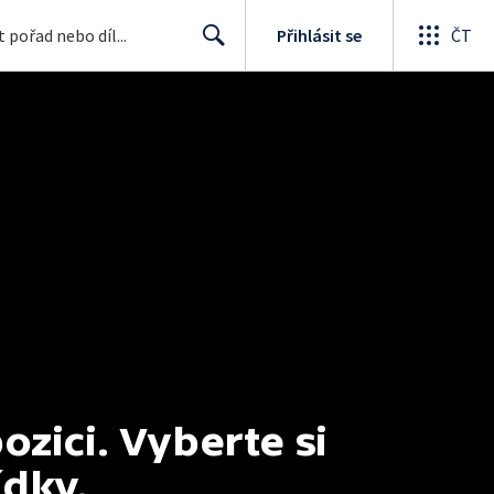
Přihlásit se
ČT
Search
ici. Vyberte si 
ídky.