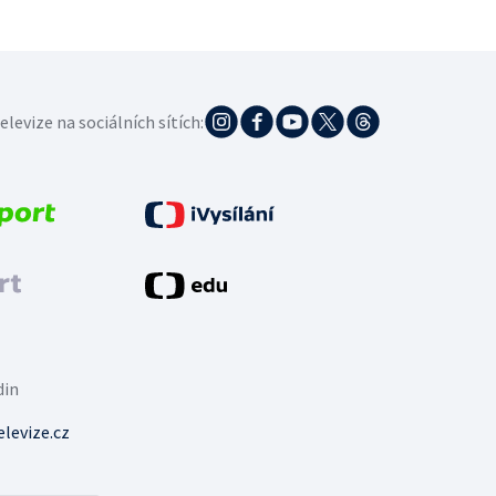
elevize na sociálních sítích:
din
levize.cz