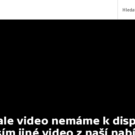
e video nemáme k dispoz
ím jiné video z naší nab