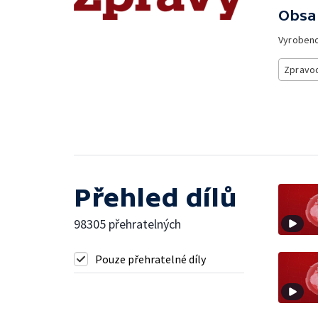
Obsa
Vyroben
Zpravod
Přehled dílů
98305 přehratelných
Pouze přehratelné díly