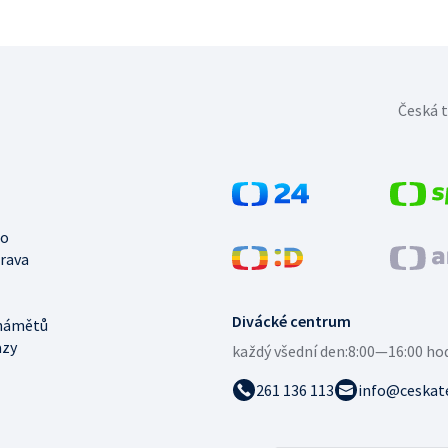
Česká t
no
trava
Divácké centrum
námětů
azy
každý všední den:
8:00—16:00 ho
261 136 113
info@ceskate