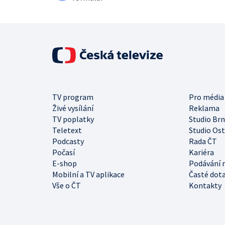
TV program
Pro média
Živé vysílání
Reklama
TV poplatky
Studio Br
Teletext
Studio Os
Podcasty
Rada ČT
Počasí
Kariéra
E-shop
Podávání 
Mobilní a TV aplikace
Časté dot
Vše o ČT
Kontakty