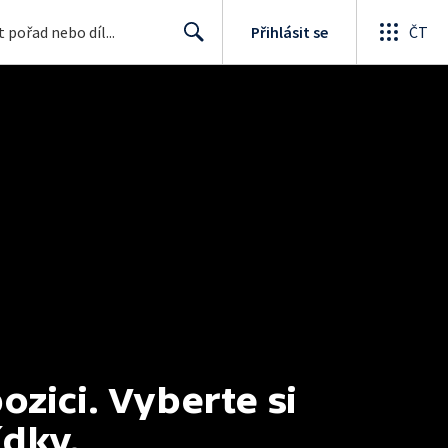
Přihlásit se
ČT
Search
ici. Vyberte si 
ídky.