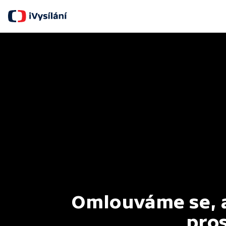
Omlouváme se, al
pros