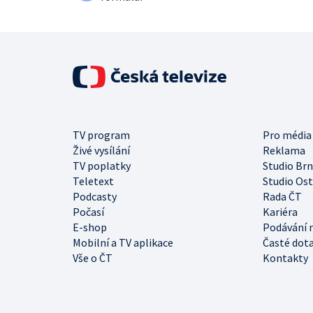
TV program
Pro média
Živé vysílání
Reklama
TV poplatky
Studio Br
Teletext
Studio Os
Podcasty
Rada ČT
Počasí
Kariéra
E-shop
Podávání 
Mobilní a TV aplikace
Časté dot
Vše o ČT
Kontakty