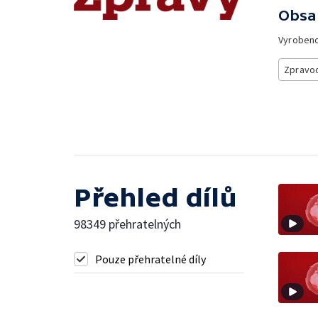
Obsa
Vyroben
Zpravod
Přehled dílů
98349 přehratelných
Pouze přehratelné díly