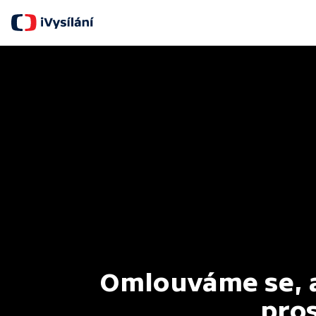
Omlouváme se, al
pros