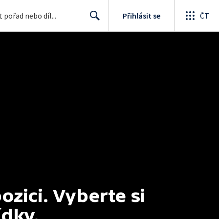
Přihlásit se
ČT
Search
ici. Vyberte si 
ídky.