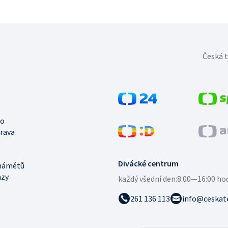
Česká t
no
trava
Divácké centrum
námětů
azy
každý všední den:
8:00—16:00 ho
261 136 113
info@ceskate