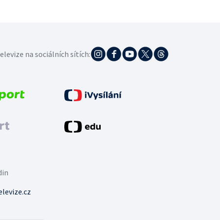
elevize na sociálních sítích:
din
levize.cz