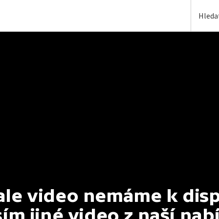
e video nemáme k dispoz
ím jiné video z naší nab