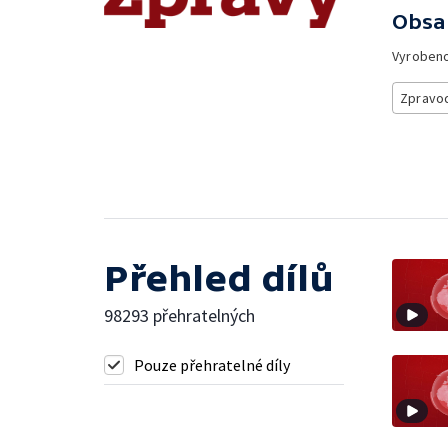
Obsa
Vyroben
Zpravod
Přehled dílů
98293 přehratelných
Pouze přehratelné díly