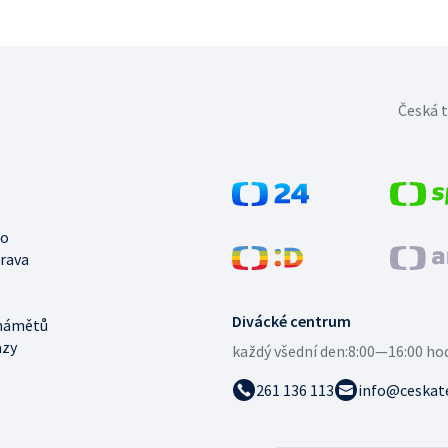
Česká t
no
trava
Divácké centrum
námětů
azy
každý všední den:
8:00—16:00 ho
261 136 113
info@ceskate