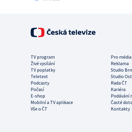
TV program
Pro média
Živé vysílání
Reklama
TV poplatky
Studio Br
Teletext
Studio Os
Podcasty
Rada ČT
Počasí
Kariéra
E-shop
Podávání 
Mobilní a TV aplikace
Časté dot
Vše o ČT
Kontakty