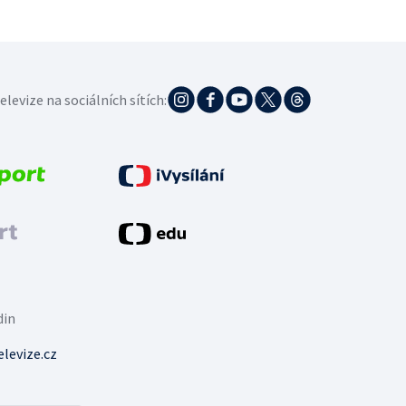
elevize na sociálních sítích:
din
levize.cz