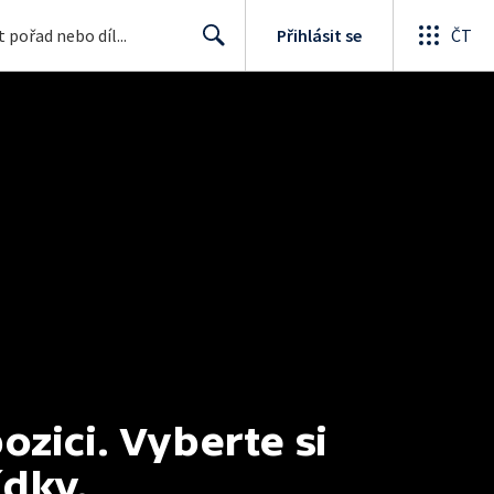
Přihlásit se
ČT
Search
ici. Vyberte si 
ídky.