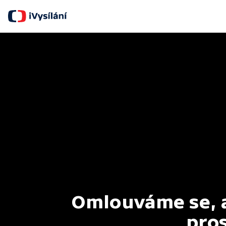
Omlouváme se, al
pros