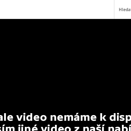
e video nemáme k dispoz
ím jiné video z naší nab