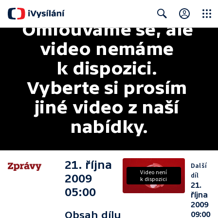
Omlouváme se, ale 
Close
Search
video nemáme 
k dispozici. 
Vyberte si prosím 
jiné video z naší 
nabídky.
21. října
Další
Video není
díl
2009
k dispozici
21.
05:00
října
2009
Obsah dílu
09:00