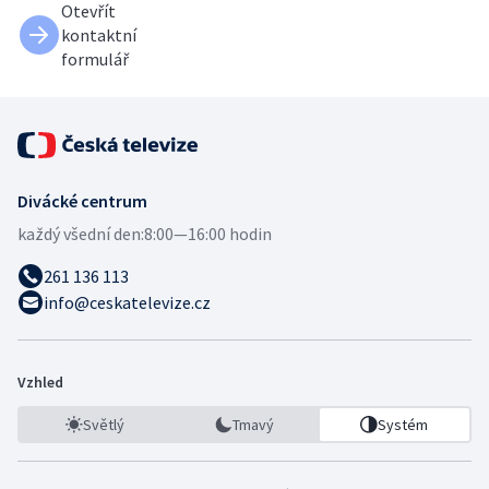
Otevřít
kontaktní
formulář
Divácké centrum
každý všední den:
8:00—16:00 hodin
261 136 113
info@ceskatelevize.cz
Vzhled
Světlý
Tmavý
Systém