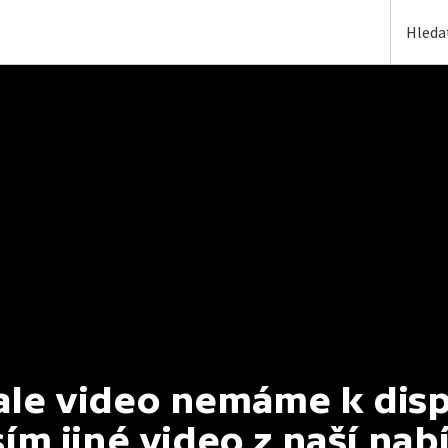
e video nemáme k dispoz
ím jiné video z naší nab