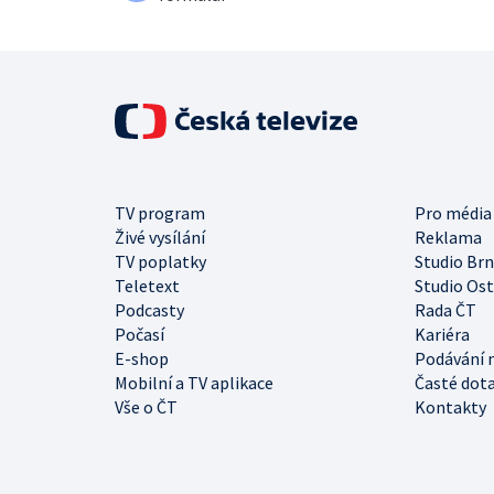
TV program
Pro média
Živé vysílání
Reklama
TV poplatky
Studio Br
Teletext
Studio Os
Podcasty
Rada ČT
Počasí
Kariéra
E-shop
Podávání 
Mobilní a TV aplikace
Časté dot
Vše o ČT
Kontakty