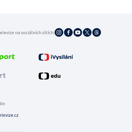
elevize na sociálních sítích:
din
levize.cz