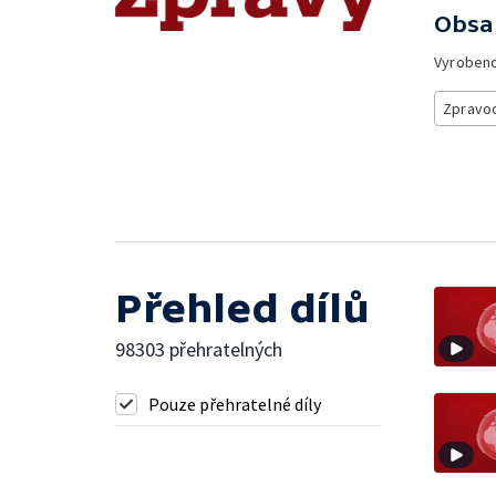
Obsa
Vyroben
Zpravod
Přehled dílů
98303 přehratelných
Pouze přehratelné díly