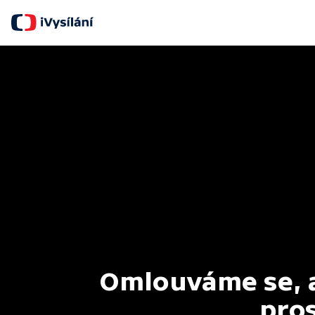
Omlouváme se, al
pros