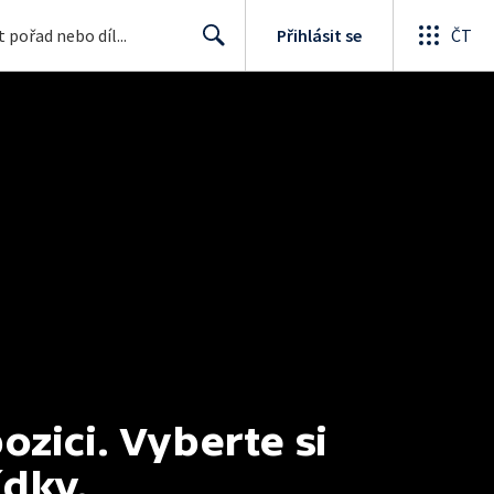
Přihlásit se
ČT
Search
ici. Vyberte si 
ídky.