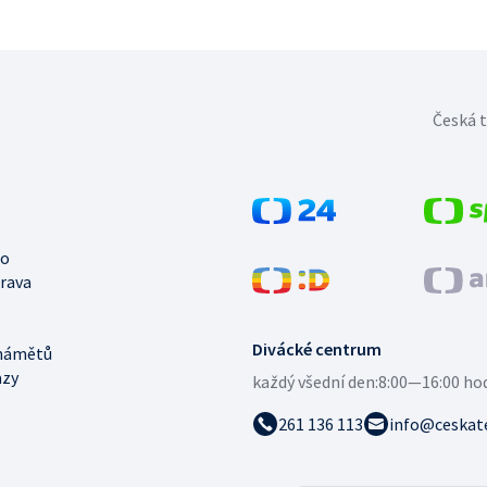
Česká t
no
trava
Divácké centrum
námětů
azy
každý všední den:
8:00—16:00 ho
261 136 113
info@ceskate