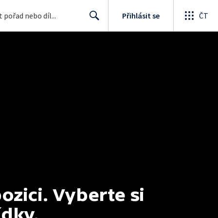
Přihlásit se
ČT
Search
ici. Vyberte si 
ídky.