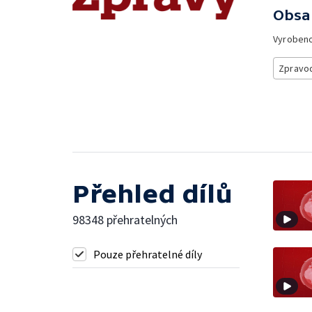
Obsa
Vyroben
Zpravod
Přehled dílů
98348 přehratelných
Pouze přehratelné díly