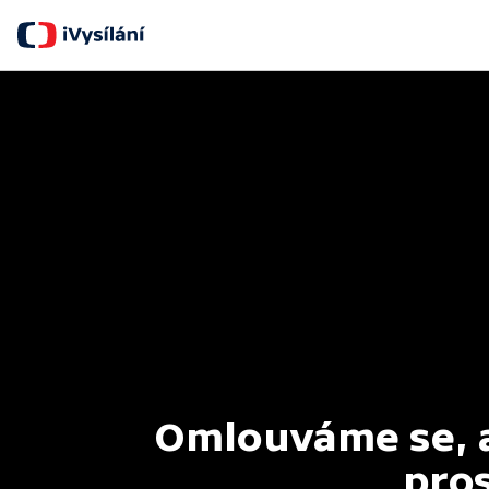
Omlouváme se, al
pros