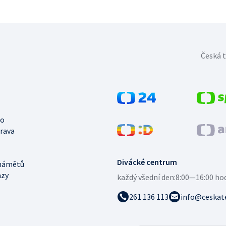
Česká t
no
trava
Divácké centrum
námětů
azy
každý všední den:
8:00—16:00 ho
261 136 113
info@ceskate