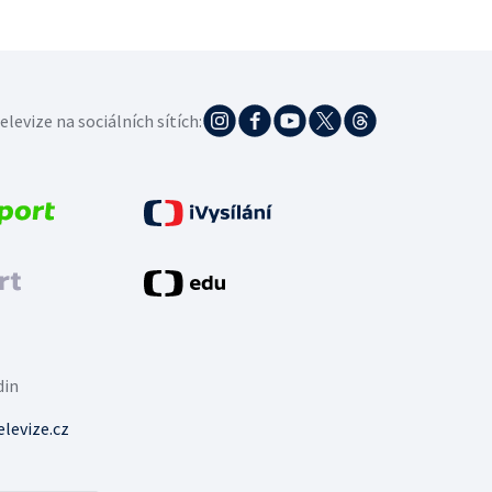
elevize na sociálních sítích:
din
levize.cz