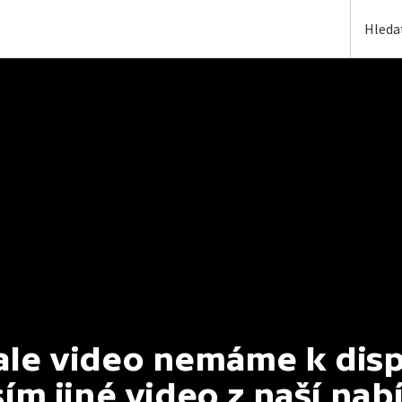
e video nemáme k dispoz
ím jiné video z naší nab