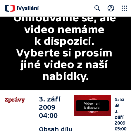
Omlouváme se, ale 
Close
Search
video nemáme 
k dispozici. 
Vyberte si prosím 
jiné video z naší 
nabídky.
3. září
Další
Video není
díl
2009
k dispozici
3.
04:00
září
2009
Obsah dílu
05:00