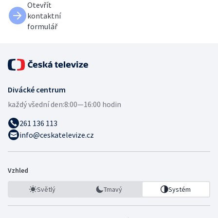
Otevřít
kontaktní
formulář
Divácké centrum
každý všední den:
8:00—16:00 hodin
261 136 113
info@ceskatelevize.cz
Vzhled
Světlý
Tmavý
Systém