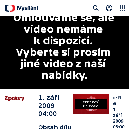
Omlouváme se, ale 
Close
Search
video nemáme 
k dispozici. 
Vyberte si prosím 
jiné video z naší 
nabídky.
1. září
Další
Video není
díl
2009
k dispozici
1.
04:00
září
2009
Obsah dílu
05:00