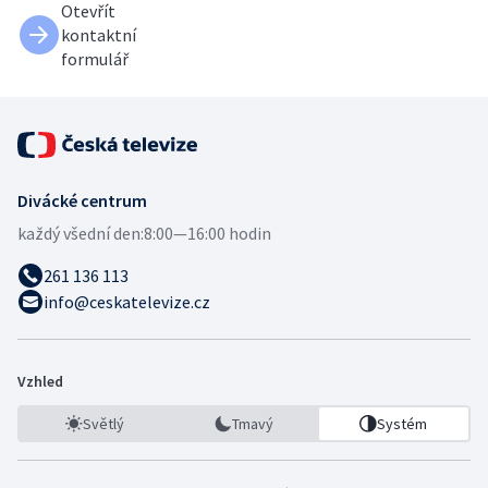
Otevřít
kontaktní
formulář
Divácké centrum
každý všední den:
8:00—16:00 hodin
261 136 113
info@ceskatelevize.cz
Vzhled
Světlý
Tmavý
Systém