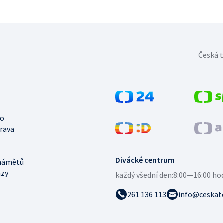
Česká t
no
trava
Divácké centrum
námětů
azy
každý všední den:
8:00—16:00 ho
261 136 113
info@ceskate