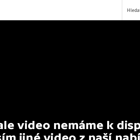
e video nemáme k dispoz
ím jiné video z naší nab