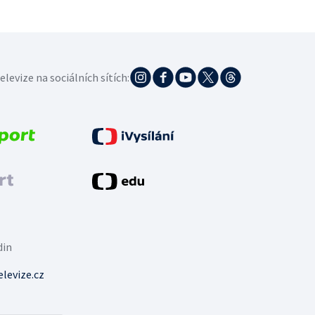
elevize na sociálních sítích:
din
levize.cz