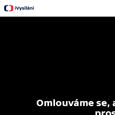
Omlouváme se, al
pros