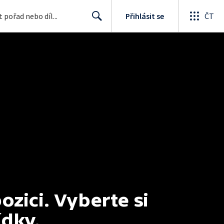
Přihlásit se
ČT
Search
ici. Vyberte si 
ídky.