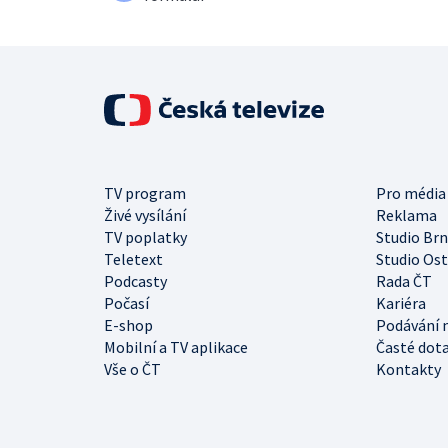
TV program
Pro média
Živé vysílání
Reklama
TV poplatky
Studio Br
Teletext
Studio Os
Podcasty
Rada ČT
Počasí
Kariéra
E-shop
Podávání 
Mobilní a TV aplikace
Časté dot
Vše o ČT
Kontakty