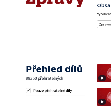
Obsa
Vyroben
Zpravod
Přehled dílů
98350 přehratelných
Pouze přehratelné díly