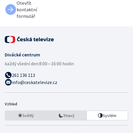
Otevřít
kontaktní
formulář
Divácké centrum
každý všední den:
8:00—16:00 hodin
261 136 113
info@ceskatelevize.cz
Vzhled
Světlý
Tmavý
Systém