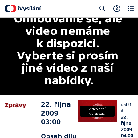
Omlouváme se, ale 
Close
Search
video nemáme 
k dispozici. 
Vyberte si prosím 
jiné video z naší 
nabídky.
22. října
Další
Video není
díl
2009
k dispozici
22.
03:00
října
2009
Obsah dílu
04:00