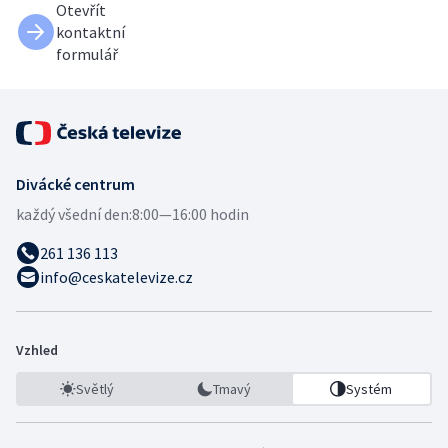
Otevřít
kontaktní
formulář
Divácké centrum
každý všední den:
8:00—16:00 hodin
261 136 113
info@ceskatelevize.cz
Vzhled
Světlý
Tmavý
Systém