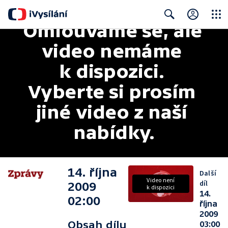
Omlouváme se, ale 
Close
Search
video nemáme 
k dispozici. 
Vyberte si prosím 
jiné video z naší 
nabídky.
14. října
Další
Video není
díl
2009
k dispozici
14.
02:00
října
2009
Obsah dílu
03:00