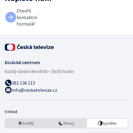
Otevřít
kontaktní
formulář
Divácké centrum
každý všední den:
8:00—16:00 hodin
261 136 113
info@ceskatelevize.cz
Vzhled
Světlý
Tmavý
Systém