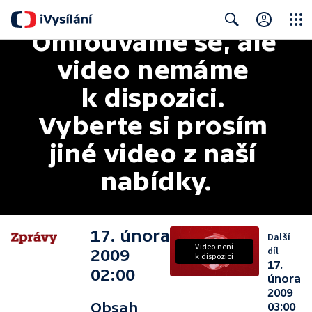
Omlouváme se, ale 
Close
Search
video nemáme 
k dispozici. 
Vyberte si prosím 
jiné video z naší 
nabídky.
17. února
Další
Video není
díl
2009
k dispozici
17.
02:00
února
2009
Obsah
03:00