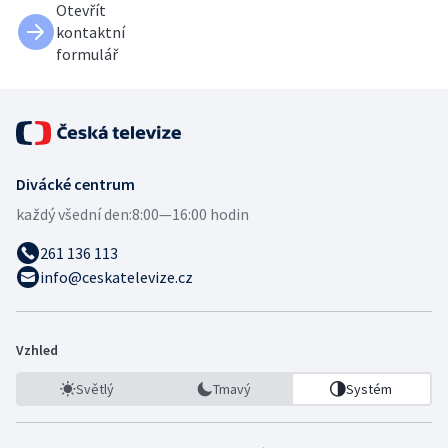
Otevřít
kontaktní
formulář
Divácké centrum
každý všední den:
8:00—16:00 hodin
261 136 113
info@ceskatelevize.cz
Vzhled
Světlý
Tmavý
Systém