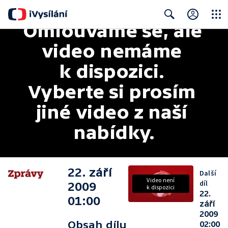
Omlouváme se, ale 
Close
Search
video nemáme 
k dispozici. 
Vyberte si prosím 
jiné video z naší 
nabídky.
22. září
Další
Video není
díl
2009
k dispozici
22.
01:00
září
2009
Obsah dílu
02:00