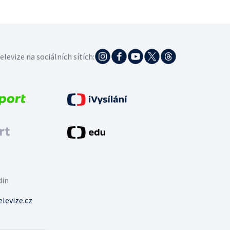
elevize na sociálních sítích:
din
levize.cz