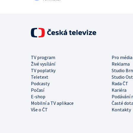
TV program
Pro média
Živé vysílání
Reklama
TV poplatky
Studio Br
Teletext
Studio Os
Podcasty
Rada ČT
Počasí
Kariéra
E-shop
Podávání 
Mobilní a TV aplikace
Časté dot
Vše o ČT
Kontakty