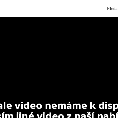
e video nemáme k dispoz
ím jiné video z naší nab