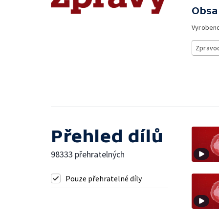
Obsa
Vyroben
Zpravod
Přehled dílů
98333 přehratelných
Pouze přehratelné díly