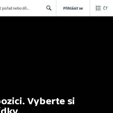
Přihlásit se
ČT
Search
ici. Vyberte si 
ídky.