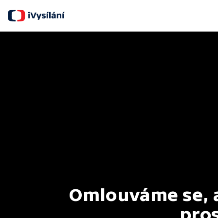
Omlouváme se, al
pros