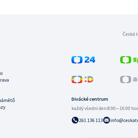
Česká t
no
trava
Divácké centrum
námětů
azy
každý všední den:
8:00—16:00 ho
261 136 113
info@ceskate