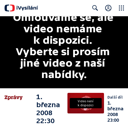
Omlouváme se, ale 
Close
Search
video nemáme 
k dispozici. 
Vyberte si prosím 
jiné video z naší 
nabídky.
1.
Další díl
Video není
1.
března
k dispozici
března
2008
2008
22:30
23:00