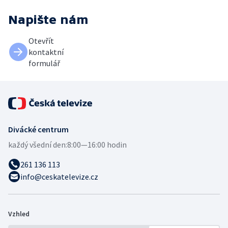
Napište nám
Otevřít
kontaktní
formulář
Divácké centrum
každý všední den:
8:00—16:00 hodin
261 136 113
info@ceskatelevize.cz
Vzhled