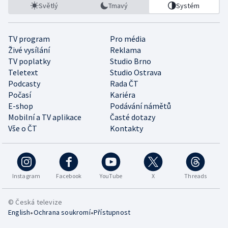
Světlý
Tmavý
Systém
TV program
Pro média
Živé vysílání
Reklama
TV poplatky
Studio Brno
Teletext
Studio Ostrava
Podcasty
Rada ČT
Počasí
Kariéra
E-shop
Podávání námětů
Mobilní a TV aplikace
Časté dotazy
Vše o ČT
Kontakty
Instagram
Facebook
YouTube
X
Threads
© Česká televize
•
•
English
Ochrana soukromí
Přístupnost