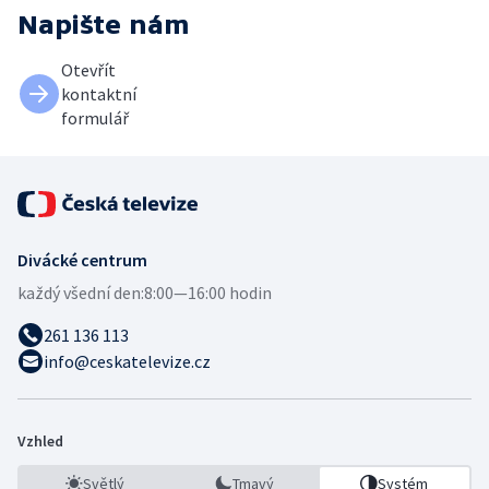
Napište nám
Otevřít
kontaktní
formulář
Divácké centrum
každý všední den:
8:00—16:00 hodin
261 136 113
info@ceskatelevize.cz
Vzhled
Světlý
Tmavý
Systém