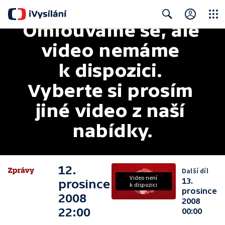
Omlouváme se, ale 
Close
Search
video nemáme 
k dispozici. 
Vyberte si prosím 
jiné video z naší 
nabídky.
12.
Další díl
Video není
13.
prosince
k dispozici
prosince
2008
2008
22:00
00:00