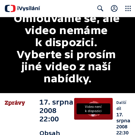
Omlouváme se, ale 
Close
Search
video nemáme 
k dispozici. 
Vyberte si prosím 
jiné video z naší 
nabídky.
17. srpna
Další
Video není
díl
2008
k dispozici
17.
22:00
srpna
2008
Obsah
22:30