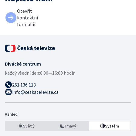
Otevřít
kontaktní
formulář
Divácké centrum
každý všední den:
8:00—16:00 hodin
261 136 113
info@ceskatelevize.cz
Vzhled
Světlý
Tmavý
Systém