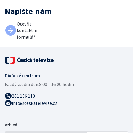
Napište nám
Otevřít
kontaktní
formulář
Divácké centrum
každý všední den:
8:00—16:00 hodin
261 136 113
info@ceskatelevize.cz
Vzhled