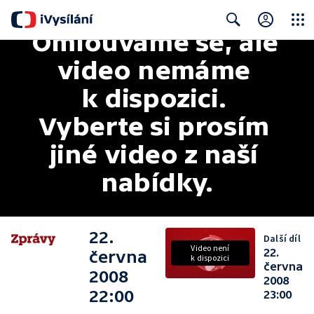
Omlouváme se, ale 
Close
Search
video nemáme 
k dispozici. 
Vyberte si prosím 
jiné video z naší 
nabídky.
22.
Další díl
Video není
22.
června
k dispozici
června
2008
2008
22:00
23:00