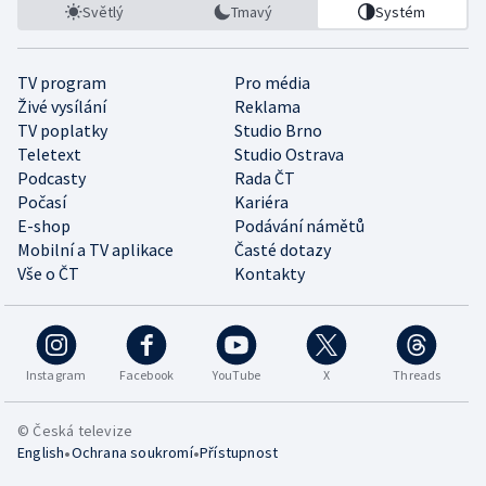
Světlý
Tmavý
Systém
TV program
Pro média
Živé vysílání
Reklama
TV poplatky
Studio Brno
Teletext
Studio Ostrava
Podcasty
Rada ČT
Počasí
Kariéra
E-shop
Podávání námětů
Mobilní a TV aplikace
Časté dotazy
Vše o ČT
Kontakty
Instagram
Facebook
YouTube
X
Threads
© Česká televize
•
•
English
Ochrana soukromí
Přístupnost