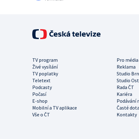
TV program
Pro média
Živé vysílání
Reklama
TV poplatky
Studio Br
Teletext
Studio Os
Podcasty
Rada ČT
Počasí
Kariéra
E-shop
Podávání 
Mobilní a TV aplikace
Časté dot
Vše o ČT
Kontakty