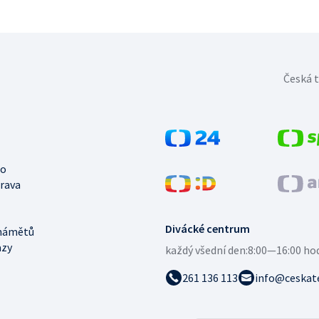
Česká t
no
trava
Divácké centrum
námětů
azy
každý všední den:
8:00—16:00 ho
261 136 113
info@ceskate