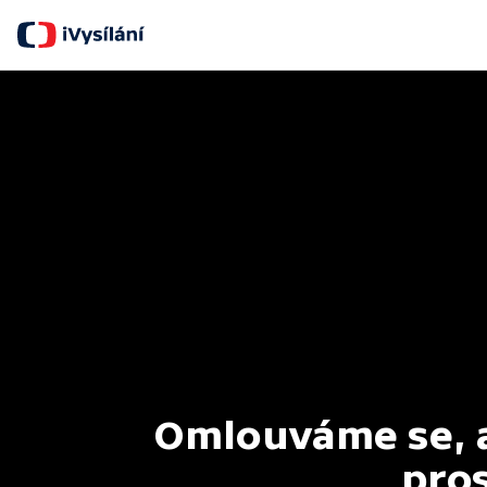
Omlouváme se, al
pros