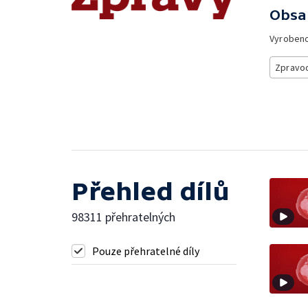
Obsa
Vyroben
Zpravod
Přehled dílů
98311 přehratelných
Pouze přehratelné díly