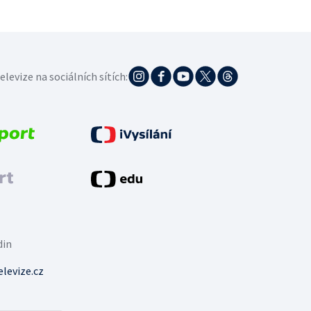
elevize na sociálních sítích:
din
levize.cz