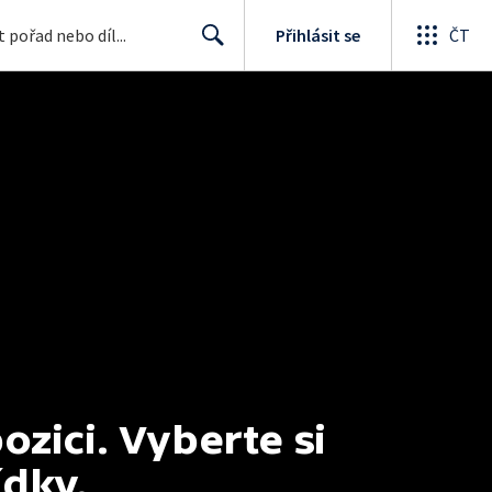
Přihlásit se
ČT
Search
ici. Vyberte si 
ídky.