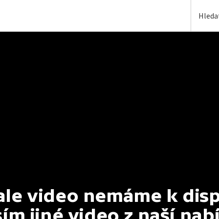
e video nemáme k dispoz
ím jiné video z naší nab