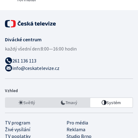
Divácké centrum
každý všední den:
8:00—16:00 hodin
261 136 113
info@ceskatelevize.cz
Vzhled
Světlý
Tmavý
Systém
TV program
Pro média
Živé vysílání
Reklama
TV poplatky
Studio Brno