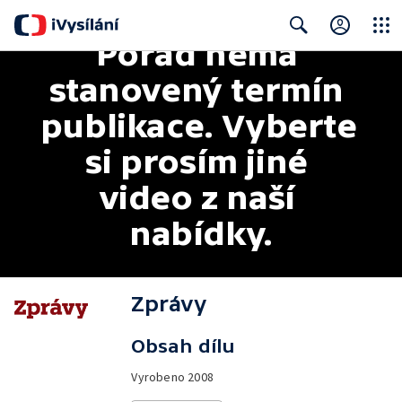
Pořad nemá 
Close
Search
stanovený termín 
publikace. Vyberte 
si prosím jiné 
video z naší 
nabídky.
Zprávy
Obsah dílu
Vyrobeno
2008