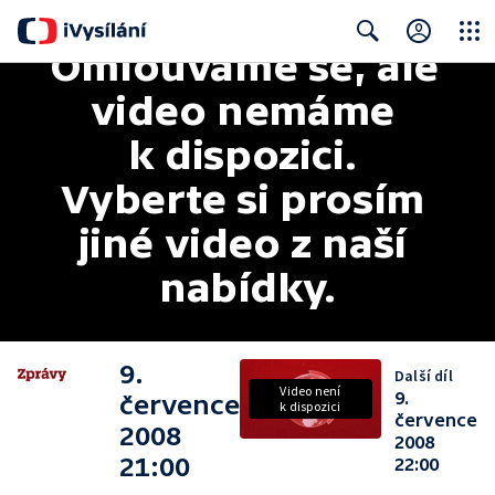
Omlouváme se, ale 
Close
Search
video nemáme 
k dispozici. 
Vyberte si prosím 
jiné video z naší 
nabídky.
9.
Další díl
Video není
9.
července
k dispozici
července
2008
2008
21:00
22:00