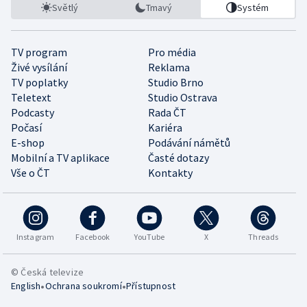
Světlý
Tmavý
Systém
TV program
Pro média
Živé vysílání
Reklama
TV poplatky
Studio Brno
Teletext
Studio Ostrava
Podcasty
Rada ČT
Počasí
Kariéra
E-shop
Podávání námětů
Mobilní a TV aplikace
Časté dotazy
Vše o ČT
Kontakty
Instagram
Facebook
YouTube
X
Threads
© Česká televize
•
•
English
Ochrana soukromí
Přístupnost