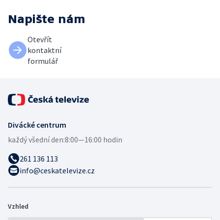
Napište nám
Otevřít
kontaktní
formulář
Divácké centrum
každý všední den:
8:00—16:00 hodin
261 136 113
info@ceskatelevize.cz
Vzhled