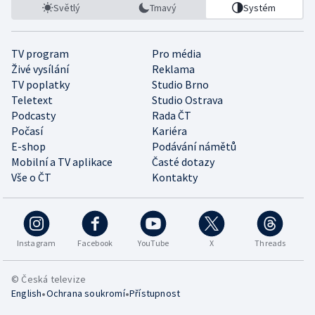
Světlý
Tmavý
Systém
TV program
Pro média
Živé vysílání
Reklama
TV poplatky
Studio Brno
Teletext
Studio Ostrava
Podcasty
Rada ČT
Počasí
Kariéra
E-shop
Podávání námětů
Mobilní a TV aplikace
Časté dotazy
Vše o ČT
Kontakty
Instagram
Facebook
YouTube
X
Threads
© Česká televize
•
•
English
Ochrana soukromí
Přístupnost