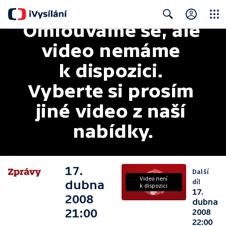
Omlouváme se, ale 
Close
Search
video nemáme 
k dispozici. 
Vyberte si prosím 
jiné video z naší 
nabídky.
17.
Další
Video není
díl
dubna
k dispozici
17.
2008
dubna
21:00
2008
22:00