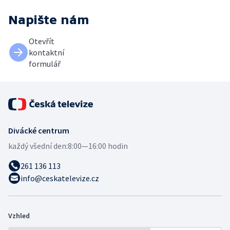
Napište nám
Otevřít
kontaktní
formulář
Divácké centrum
každý všední den:
8:00—16:00 hodin
261 136 113
info@ceskatelevize.cz
Vzhled