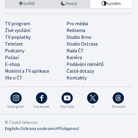
Světlý
Tmavý
Systém
TV program
Pro média
Živé vysílání
Reklama
TV poplatky
Studio Brno
Teletext
Studio Ostrava
Podcasty
Rada ČT
Počasí
Kariéra
E-shop
Podávání námětů
Mobilní a TV aplikace
Časté dotazy
Vše o ČT
Kontakty
Instagram
Facebook
YouTube
X
Threads
© Česká televize
•
•
English
Ochrana soukromí
Přístupnost