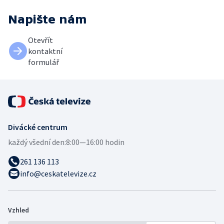
Napište nám
Otevřít
kontaktní
formulář
Divácké centrum
každý všední den:
8:00—16:00 hodin
261 136 113
info@ceskatelevize.cz
Vzhled