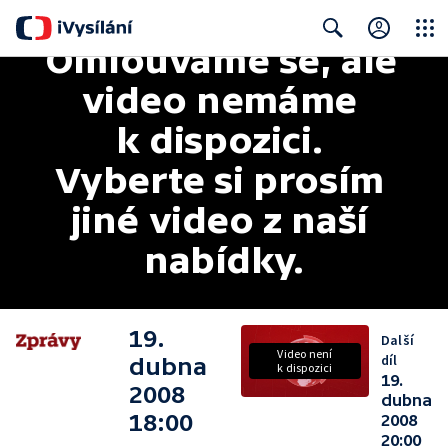
Omlouváme se, ale 
Close
Search
video nemáme 
k dispozici. 
Vyberte si prosím 
jiné video z naší 
nabídky.
19.
Další
Video není
díl
dubna
k dispozici
19.
2008
dubna
18:00
2008
20:00