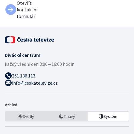
Otevřít
kontaktní
formulář
Divácké centrum
každý všední den:
8:00—16:00 hodin
261 136 113
info@ceskatelevize.cz
Vzhled
Světlý
Tmavý
Systém