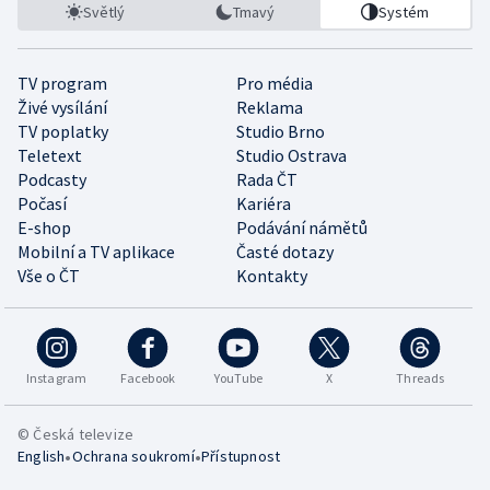
Světlý
Tmavý
Systém
TV program
Pro média
Živé vysílání
Reklama
TV poplatky
Studio Brno
Teletext
Studio Ostrava
Podcasty
Rada ČT
Počasí
Kariéra
E-shop
Podávání námětů
Mobilní a TV aplikace
Časté dotazy
Vše o ČT
Kontakty
Instagram
Facebook
YouTube
X
Threads
© Česká televize
•
•
English
Ochrana soukromí
Přístupnost