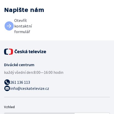
Napište nám
Otevřít
kontaktní
formulář
Divácké centrum
každý všední den:
8:00—16:00 hodin
261 136 113
info@ceskatelevize.cz
Vzhled