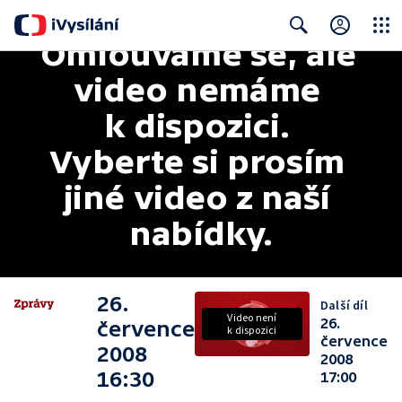
Omlouváme se, ale 
Close
Search
video nemáme 
k dispozici. 
Vyberte si prosím 
jiné video z naší 
nabídky.
26.
Další díl
Video není
26.
července
k dispozici
července
2008
2008
16:30
17:00