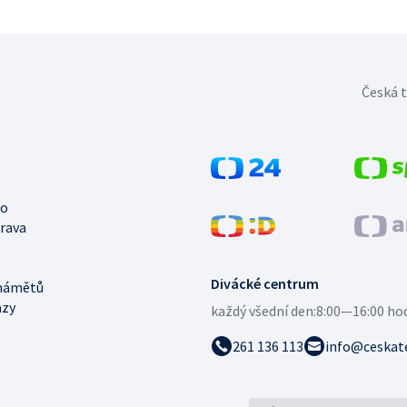
Česká t
no
trava
Divácké centrum
námětů
azy
každý všední den:
8:00—16:00 ho
261 136 113
info@ceskate