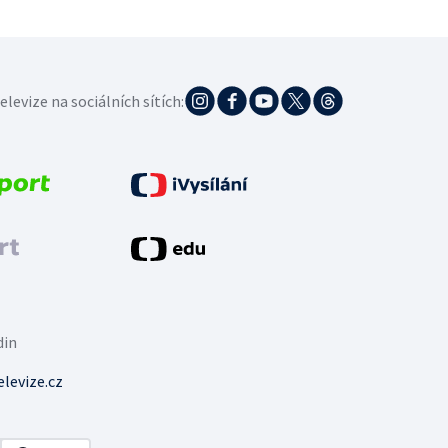
elevize na sociálních sítích:
din
levize.cz