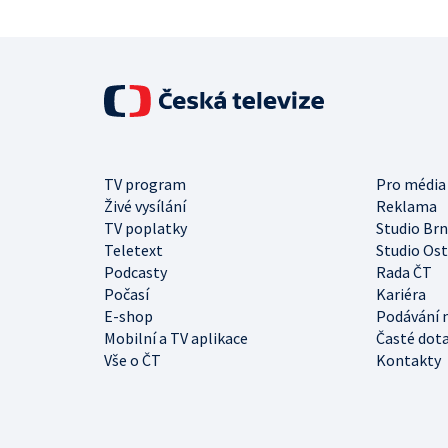
TV program
Pro média
Živé vysílání
Reklama
TV poplatky
Studio Br
Teletext
Studio Os
Podcasty
Rada ČT
Počasí
Kariéra
E-shop
Podávání 
Mobilní a TV aplikace
Časté dot
Vše o ČT
Kontakty