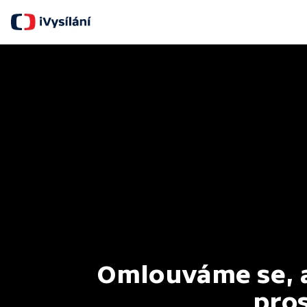
Omlouváme se, al
pros