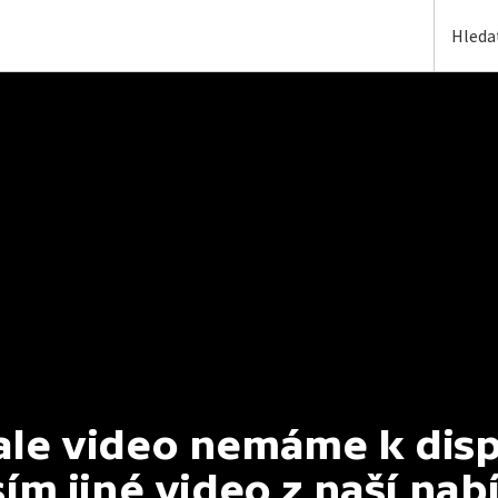
e video nemáme k dispoz
ím jiné video z naší nab