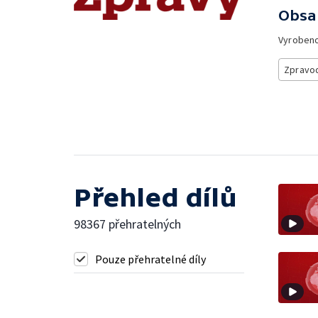
Obsa
Vyroben
Zpravod
Přehled dílů
98367 přehratelných
Pouze přehratelné díly