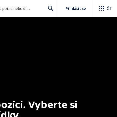
Přihlásit se
ČT
Search
ici. Vyberte si 
ídky.