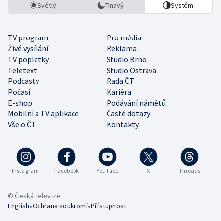
Světlý
Tmavý
Systém
TV program
Pro média
Živé vysílání
Reklama
TV poplatky
Studio Brno
Teletext
Studio Ostrava
Podcasty
Rada ČT
Počasí
Kariéra
E-shop
Podávání námětů
Mobilní a TV aplikace
Časté dotazy
Vše o ČT
Kontakty
Instagram
Facebook
YouTube
X
Threads
© Česká televize
•
•
English
Ochrana soukromí
Přístupnost