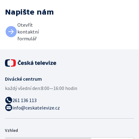
Napište nám
Otevřít
kontaktní
formulář
Divácké centrum
každý všední den:
8:00—16:00 hodin
261 136 113
info@ceskatelevize.cz
Vzhled