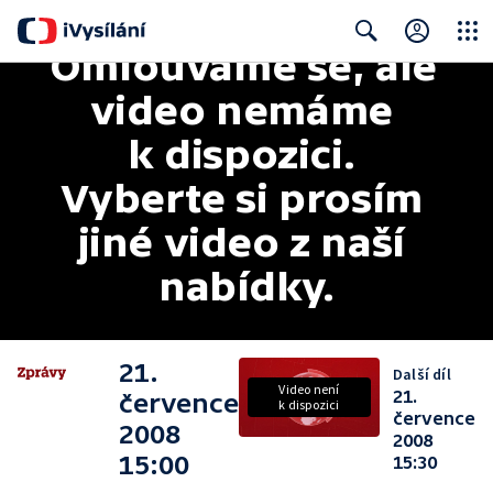
Omlouváme se, ale 
Close
Search
video nemáme 
k dispozici. 
Vyberte si prosím 
jiné video z naší 
nabídky.
21.
Další díl
Video není
21.
července
k dispozici
července
2008
2008
15:00
15:30