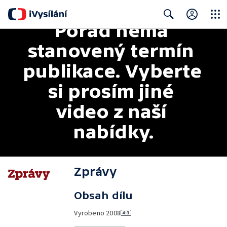
Pořad nemá 
Close
Search
stanovený termín 
publikace. Vyberte 
si prosím jiné 
video z naší 
nabídky.
Zprávy
Obsah dílu
Vyrobeno
2008