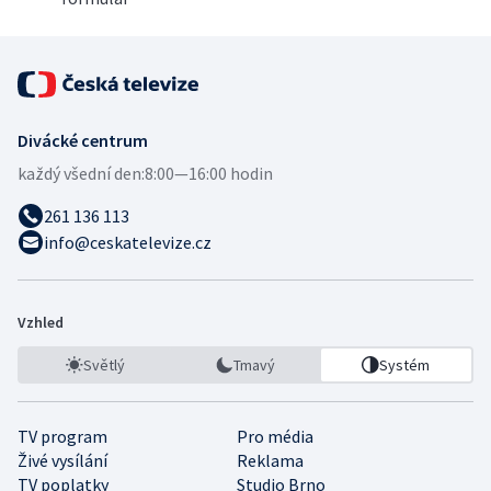
Divácké centrum
každý všední den:
8:00—16:00 hodin
261 136 113
info@ceskatelevize.cz
Vzhled
Světlý
Tmavý
Systém
TV program
Pro média
Živé vysílání
Reklama
TV poplatky
Studio Brno