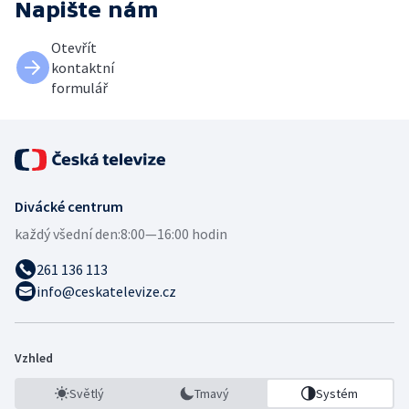
Napište nám
Otevřít
kontaktní
formulář
Divácké centrum
každý všední den:
8:00—16:00 hodin
261 136 113
info@ceskatelevize.cz
Vzhled
Světlý
Tmavý
Systém