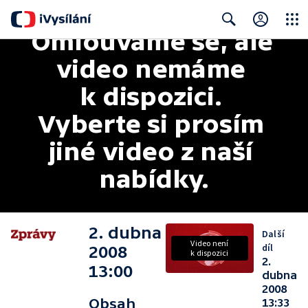
Omlouváme se, ale 
Close
Search
video nemáme 
k dispozici. 
Vyberte si prosím 
jiné video z naší 
nabídky.
2. dubna
Další
Video není
díl
2008
k dispozici
2.
13:00
dubna
2008
Obsah
13:33