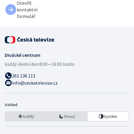
Otevřít
kontaktní
formulář
Divácké centrum
každý všední den:
8:00—16:00 hodin
261 136 113
info@ceskatelevize.cz
Vzhled
Světlý
Tmavý
Systém