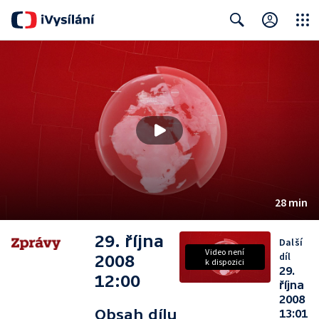
Close
Search
28 min
29. října
Další
Video není
díl
2008
k dispozici
29.
12:00
října
2008
Obsah dílu
13:01