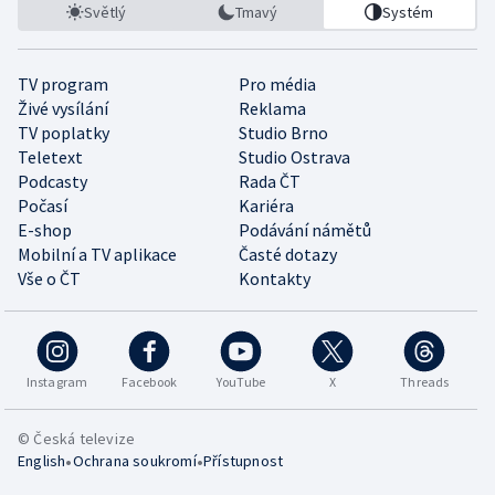
Světlý
Tmavý
Systém
TV program
Pro média
Živé vysílání
Reklama
TV poplatky
Studio Brno
Teletext
Studio Ostrava
Podcasty
Rada ČT
Počasí
Kariéra
E-shop
Podávání námětů
Mobilní a TV aplikace
Časté dotazy
Vše o ČT
Kontakty
Instagram
Facebook
YouTube
X
Threads
© Česká televize
•
•
English
Ochrana soukromí
Přístupnost