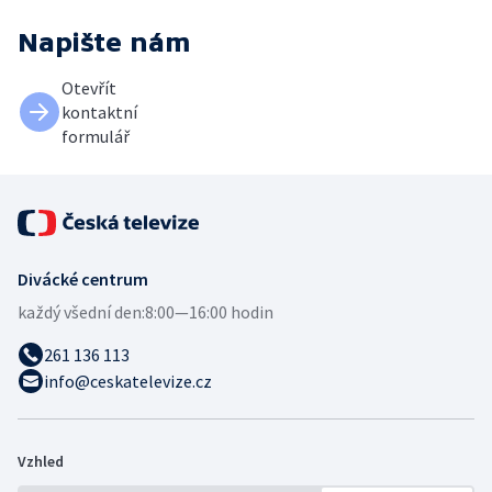
Napište nám
Otevřít
kontaktní
formulář
Divácké centrum
každý všední den:
8:00—16:00 hodin
261 136 113
info@ceskatelevize.cz
Vzhled