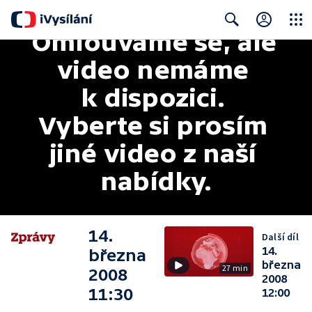
Omlouváme se, ale 
Close
Search
video nemáme 
k dispozici. 
Vyberte si prosím 
jiné video z naší 
nabídky.
14.
Další díl
14.
března
března
27 min
2008
2008
11:30
12:00