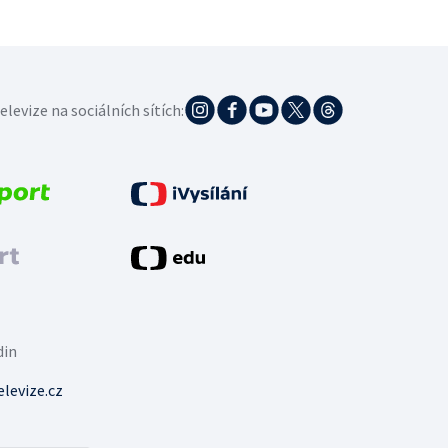
elevize na sociálních sítích:
din
levize.cz