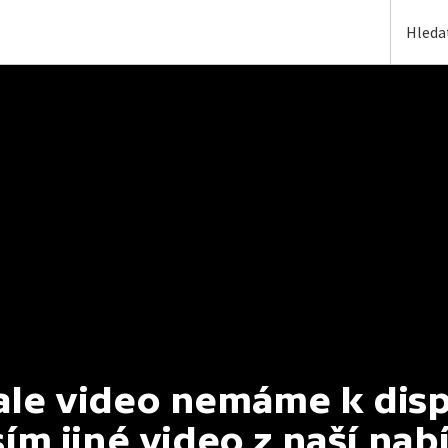
e video nemáme k dispoz
ím jiné video z naší nab