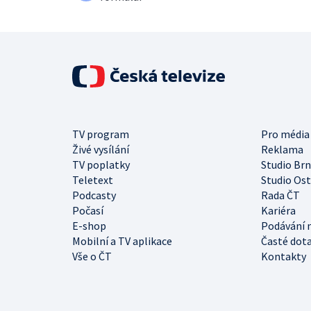
TV program
Pro média
Živé vysílání
Reklama
TV poplatky
Studio Br
Teletext
Studio Os
Podcasty
Rada ČT
Počasí
Kariéra
E-shop
Podávání 
Mobilní a TV aplikace
Časté dot
Vše o ČT
Kontakty