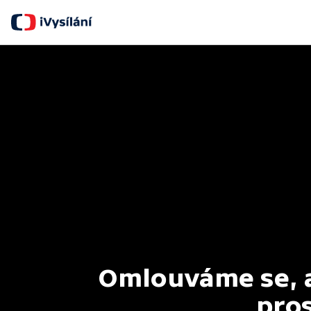
Omlouváme se, al
pros