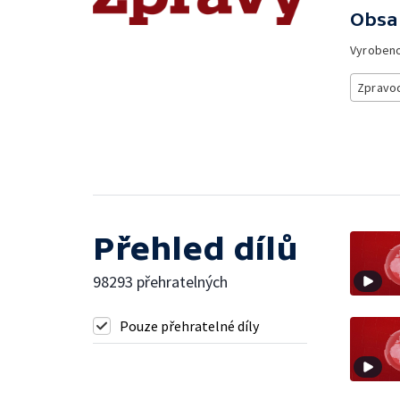
Obsa
Vyroben
Zpravod
Přehled dílů
98293 přehratelných
Pouze přehratelné díly