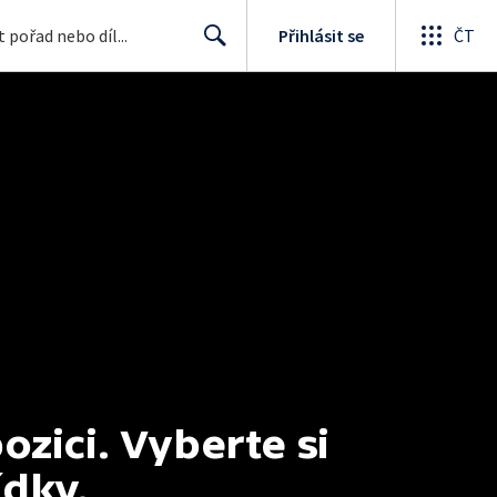
Přihlásit se
ČT
Search
ici. Vyberte si 
ídky.