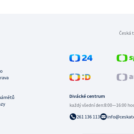
Česká t
no
trava
Divácké centrum
námětů
azy
každý všední den:
8:00—16:00 ho
261 136 113
info@ceskate