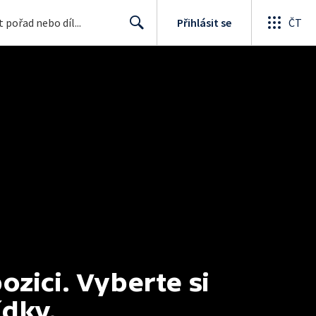
Přihlásit se
ČT
Search
ici. Vyberte si 
ídky.