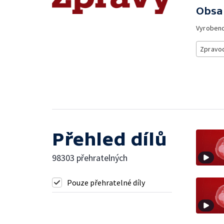
Obsa
Vyroben
Zpravod
Přehled dílů
98303 přehratelných
Pouze přehratelné díly