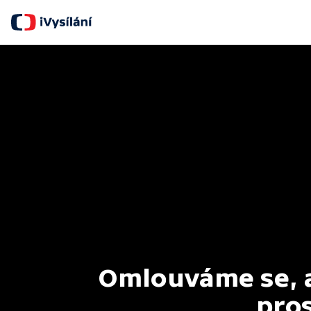
Omlouváme se, al
pros