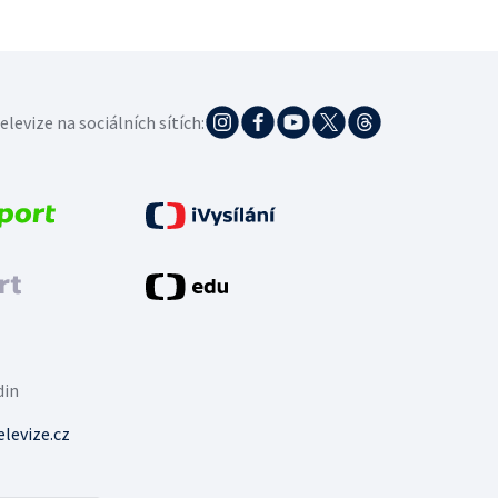
elevize na sociálních sítích:
din
levize.cz