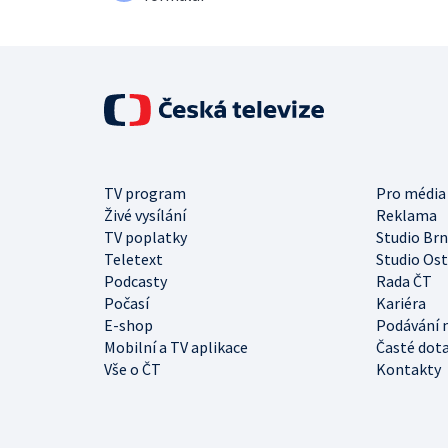
TV program
Pro média
Živé vysílání
Reklama
TV poplatky
Studio Br
Teletext
Studio Os
Podcasty
Rada ČT
Počasí
Kariéra
E-shop
Podávání 
Mobilní a TV aplikace
Časté dot
Vše o ČT
Kontakty