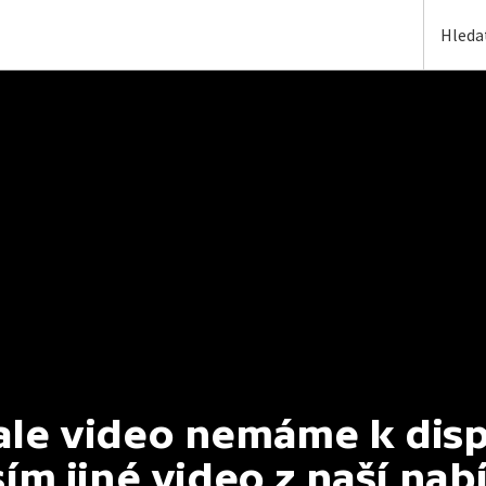
e video nemáme k dispoz
ím jiné video z naší nab