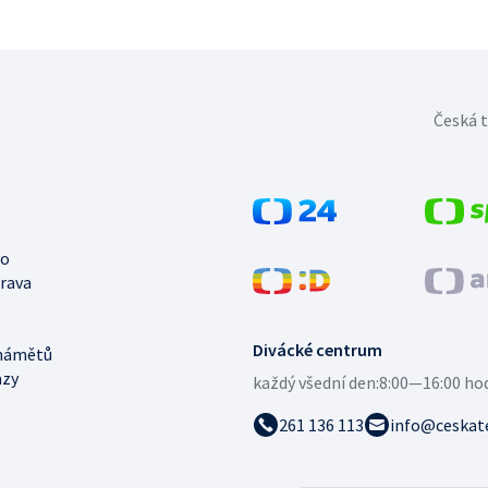
Česká t
no
trava
Divácké centrum
námětů
azy
každý všední den:
8:00—16:00 ho
261 136 113
info@ceskate