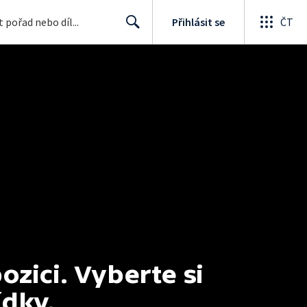
Přihlásit se
ČT
Search
ici. Vyberte si 
ídky.