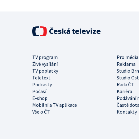
TV program
Pro média
Živé vysílání
Reklama
TV poplatky
Studio Br
Teletext
Studio Os
Podcasty
Rada ČT
Počasí
Kariéra
E-shop
Podávání 
Mobilní a TV aplikace
Časté dot
Vše o ČT
Kontakty