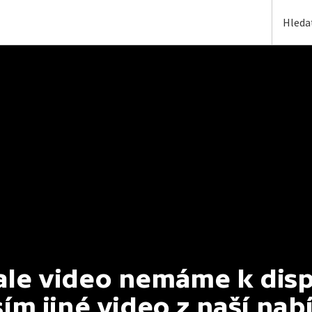
e video nemáme k dispoz
ím jiné video z naší nab