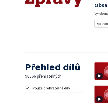
Obsa
Vyroben
Zpravod
Přehled dílů
98366 přehratelných
Pouze přehratelné díly