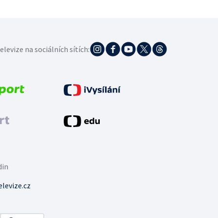
elevize na sociálních sítích:
din
levize.cz