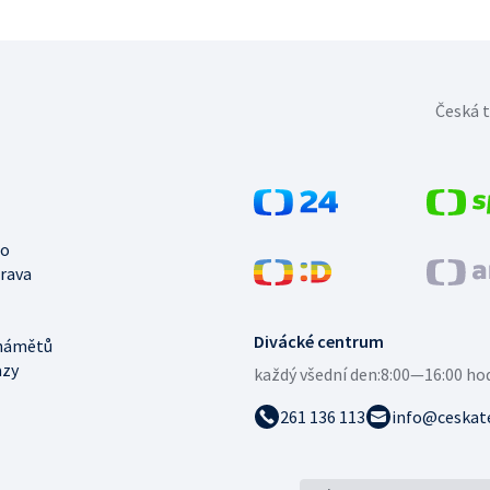
Česká t
no
trava
Divácké centrum
námětů
azy
každý všední den:
8:00—16:00 ho
261 136 113
info@ceskate