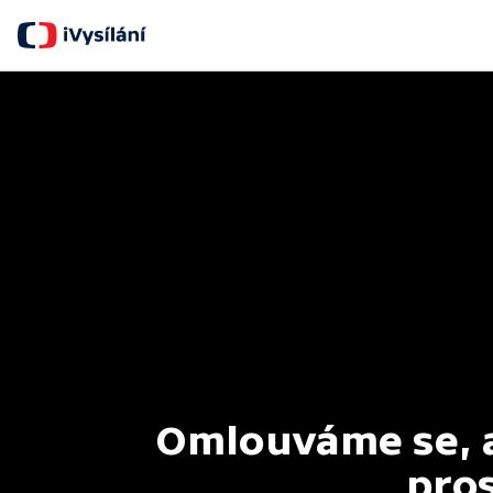
Omlouváme se, al
pros