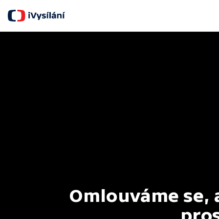
Omlouváme se, al
pros