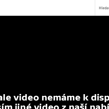
e video nemáme k dispoz
ím jiné video z naší nab