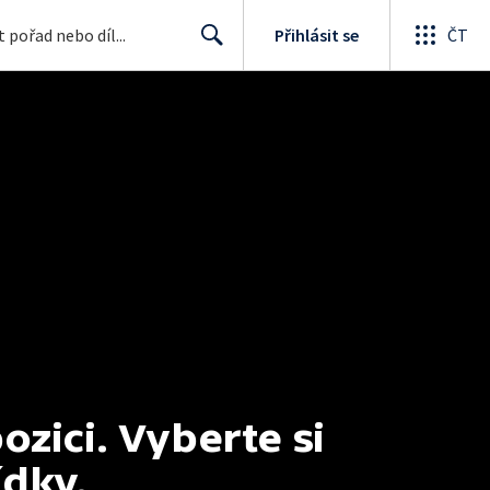
Přihlásit se
ČT
Search
ici. Vyberte si 
ídky.