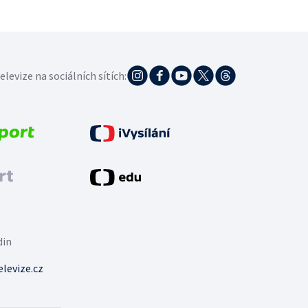
elevize na sociálních sítích:
din
levize.cz