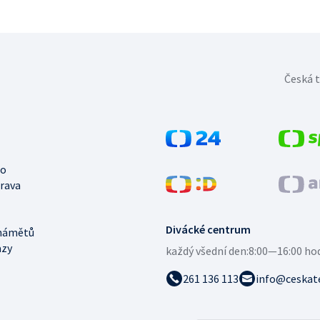
Česká t
no
trava
Divácké centrum
námětů
azy
každý všední den:
8:00—16:00 ho
261 136 113
info@ceskate