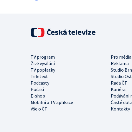
TV program
Pro média
Živé vysílání
Reklama
TV poplatky
Studio Br
Teletext
Studio Os
Podcasty
Rada ČT
Počasí
Kariéra
E-shop
Podávání 
Mobilní a TV aplikace
Časté dot
Vše o ČT
Kontakty