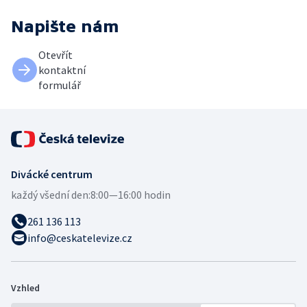
Napište nám
Otevřít
kontaktní
formulář
Divácké centrum
každý všední den:
8:00—16:00 hodin
261 136 113
info@ceskatelevize.cz
Vzhled