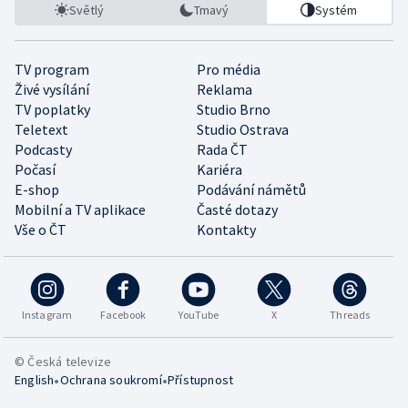
Světlý
Tmavý
Systém
TV program
Pro média
Živé vysílání
Reklama
TV poplatky
Studio Brno
Teletext
Studio Ostrava
Podcasty
Rada ČT
Počasí
Kariéra
E-shop
Podávání námětů
Mobilní a TV aplikace
Časté dotazy
Vše o ČT
Kontakty
Instagram
Facebook
YouTube
X
Threads
© Česká televize
•
•
English
Ochrana soukromí
Přístupnost