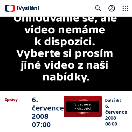
Omlouváme se, ale 
Close
Search
video nemáme 
k dispozici. 
Vyberte si prosím 
jiné video z naší 
nabídky.
6.
Další díl
Video není
6.
července
k dispozici
července
2008
2008
07:00
08:00