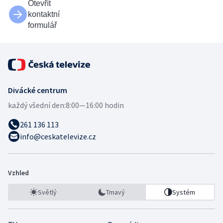
Otevřít
kontaktní
formulář
Divácké centrum
každý všední den:
8:00—16:00 hodin
261 136 113
info@ceskatelevize.cz
Vzhled
Světlý
Tmavý
Systém