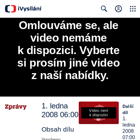
Close
Search
Omlouváme se, ale 
video nemáme 
k dispozici. Vyberte 
si prosím jiné video 
z naší nabídky.
1. ledna
Další
Video není
díl
2008 06:00
k dispozici
1.
ledna
Obsah dílu
2008
07:00
Vyrobeno