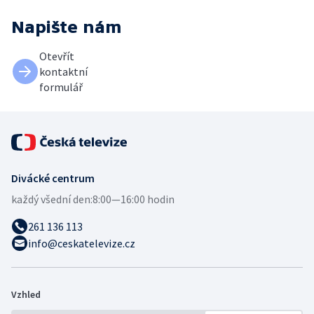
Napište nám
Otevřít
kontaktní
formulář
Divácké centrum
každý všední den:
8:00—16:00 hodin
261 136 113
info@ceskatelevize.cz
Vzhled