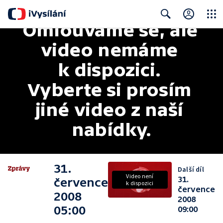
Omlouváme se, ale 
Close
Search
video nemáme 
k dispozici. 
Vyberte si prosím 
jiné video z naší 
nabídky.
31.
Další díl
Video není
31.
července
k dispozici
července
2008
2008
05:00
09:00