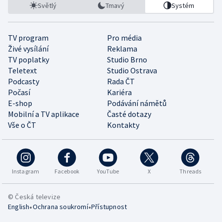
Světlý
Tmavý
Systém
TV program
Pro média
Živé vysílání
Reklama
TV poplatky
Studio Brno
Teletext
Studio Ostrava
Podcasty
Rada ČT
Počasí
Kariéra
E-shop
Podávání námětů
Mobilní a TV aplikace
Časté dotazy
Vše o ČT
Kontakty
Instagram
Facebook
YouTube
X
Threads
© Česká televize
•
•
English
Ochrana soukromí
Přístupnost