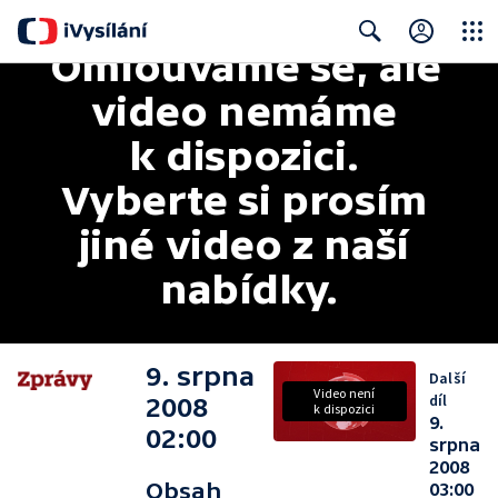
Omlouváme se, ale 
Close
Search
video nemáme 
k dispozici. 
Vyberte si prosím 
jiné video z naší 
nabídky.
9. srpna
Další
Video není
díl
2008
k dispozici
9.
02:00
srpna
2008
Obsah
03:00