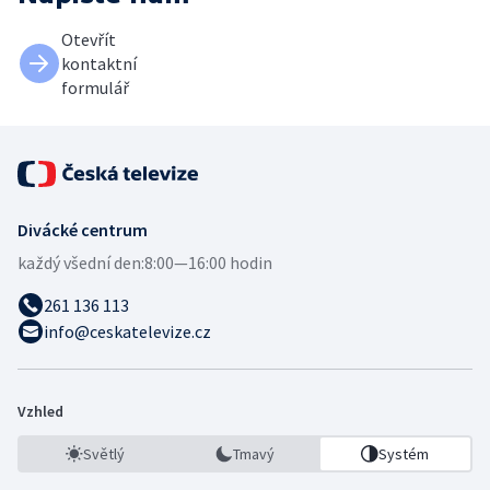
Otevřít
kontaktní
formulář
Divácké centrum
každý všední den:
8:00—16:00 hodin
261 136 113
info@ceskatelevize.cz
Vzhled
Světlý
Tmavý
Systém