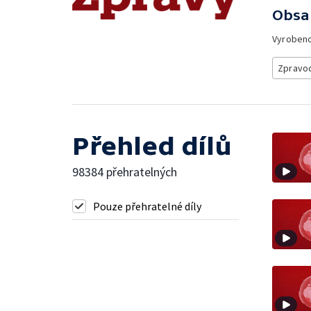
Obsa
Vyroben
Zpravod
Přehled dílů
98384 přehratelných
Pouze přehratelné díly