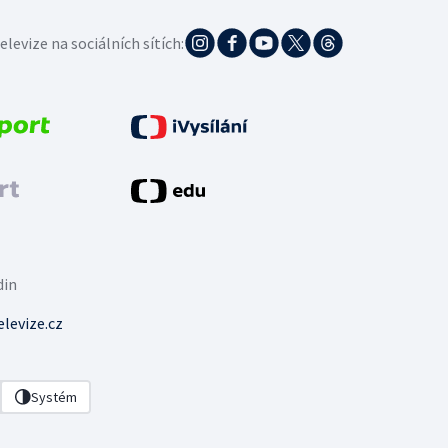
elevize na sociálních sítích:
din
levize.cz
Systém