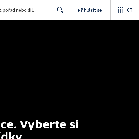
Přihlásit se
ČT
Search
e. Vyberte si 
ídky.