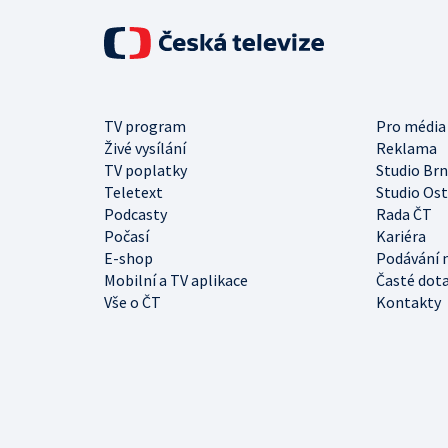
TV program
Pro média
Živé vysílání
Reklama
TV poplatky
Studio Br
Teletext
Studio Os
Podcasty
Rada ČT
Počasí
Kariéra
E-shop
Podávání 
Mobilní a TV aplikace
Časté dot
Vše o ČT
Kontakty