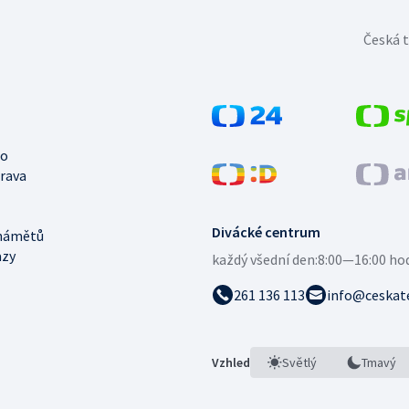
Česká t
no
trava
Divácké centrum
námětů
azy
každý všední den:
8:00—16:00 ho
261 136 113
info@ceskate
Vzhled
Světlý
Tmavý