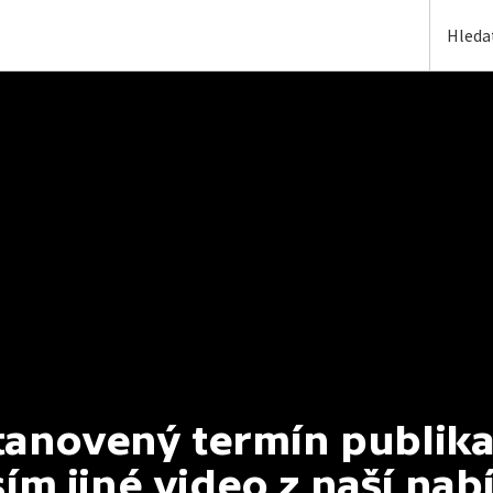
anovený termín publikac
ím jiné video z naší nab