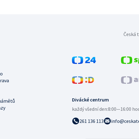
Česká t
no
trava
Divácké centrum
námětů
azy
každý všední den:
8:00—16:00 ho
261 136 113
info@ceskate