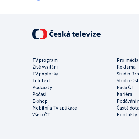
TV program
Pro média
Živé vysílání
Reklama
TV poplatky
Studio Br
Teletext
Studio Os
Podcasty
Rada ČT
Počasí
Kariéra
E-shop
Podávání 
Mobilní a TV aplikace
Časté dot
Vše o ČT
Kontakty