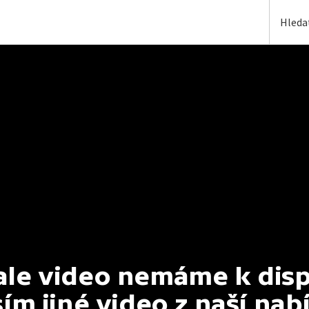
e video nemáme k dispoz
ím jiné video z naší nab