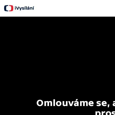
Omlouváme se, al
pros