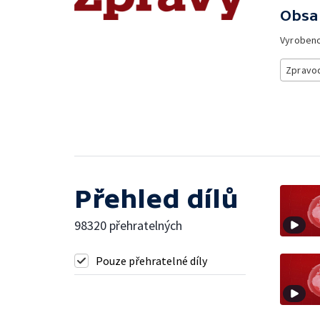
Obsa
Vyroben
Zpravod
Přehled dílů
98320 přehratelných
Pouze přehratelné díly