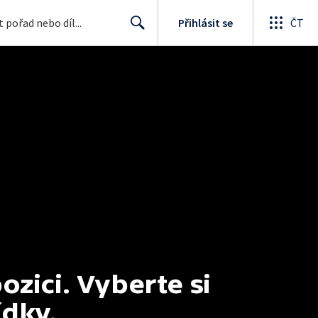
Přihlásit se
ČT
Search
ici. Vyberte si 
ídky.