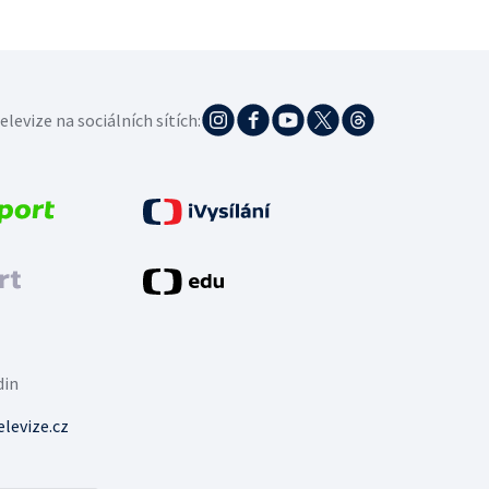
elevize na sociálních sítích:
din
levize.cz