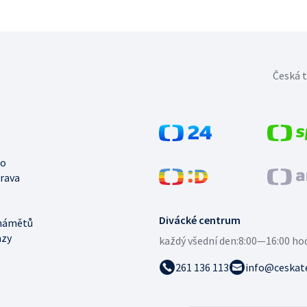
Česká t
no
trava
Divácké centrum
námětů
azy
každý všední den:
8:00—16:00 ho
261 136 113
info@ceskate