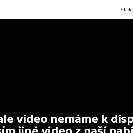
e video nemáme k dispoz
ím jiné video z naší nab