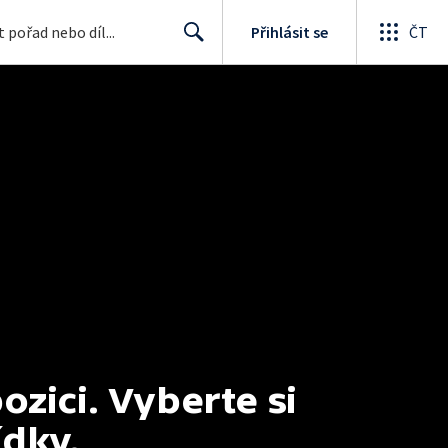
Přihlásit se
ČT
Search
ici. Vyberte si 
ídky.