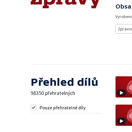
Obsa
Vyroben
Zpravod
Přehled dílů
98350 přehratelných
Pouze přehratelné díly