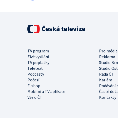
TV program
Pro média
Živé vysílání
Reklama
TV poplatky
Studio Br
Teletext
Studio Os
Podcasty
Rada ČT
Počasí
Kariéra
E-shop
Podávání 
Mobilní a TV aplikace
Časté dot
Vše o ČT
Kontakty