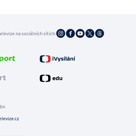
elevize na sociálních sítích:
din
levize.cz