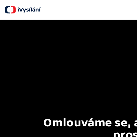
Omlouváme se, al
pros