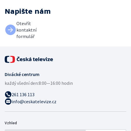
Napište nám
Otevřít
kontaktní
formulář
Divácké centrum
každý všední den:
8:00—16:00 hodin
261 136 113
info@ceskatelevize.cz
Vzhled