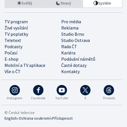
Světlý
Tmavý
Systém
TV program
Pro média
Živé vysílání
Reklama
TV poplatky
Studio Brno
Teletext
Studio Ostrava
Podcasty
Rada ČT
Počasí
Kariéra
E-shop
Podávání námětů
Mobilní a TV aplikace
Časté dotazy
Vše o ČT
Kontakty
Instagram
Facebook
YouTube
X
Threads
© Česká televize
•
•
English
Ochrana soukromí
Přístupnost