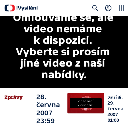
Omlouváme se, ale 
Close
Search
video nemáme 
k dispozici. 
Vyberte si prosím 
jiné video z naší 
nabídky.
28.
Další díl
Video není
29.
června
k dispozici
června
2007
2007
23:59
01:00