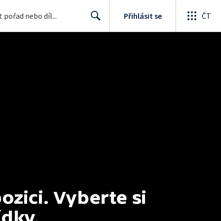
Přihlásit se
ČT
Search
ici. Vyberte si 
ídky.