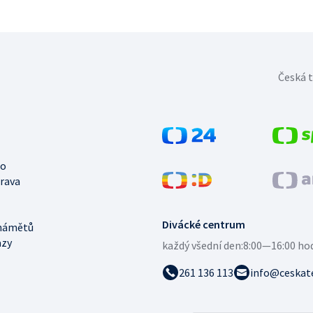
Česká t
no
trava
Divácké centrum
námětů
azy
každý všední den:
8:00—16:00 ho
261 136 113
info@ceskate