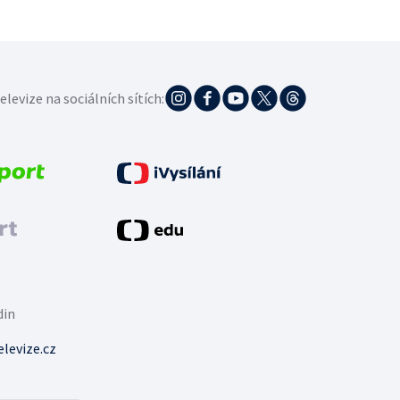
elevize na sociálních sítích:
din
levize.cz