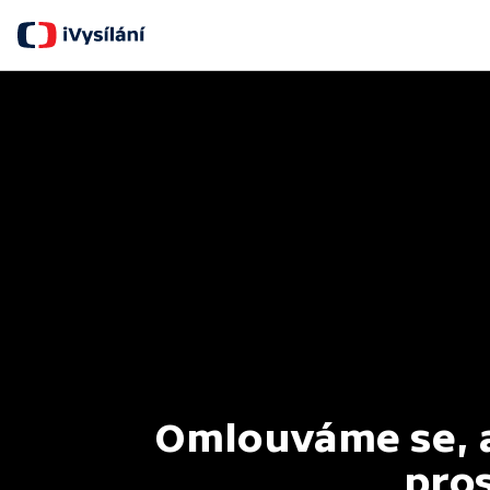
Omlouváme se, al
pros