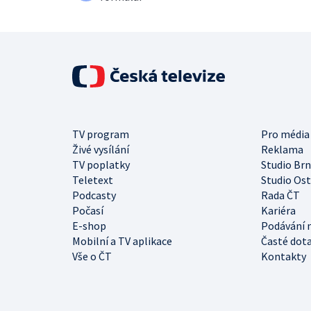
TV program
Pro média
Živé vysílání
Reklama
TV poplatky
Studio Br
Teletext
Studio Os
Podcasty
Rada ČT
Počasí
Kariéra
E-shop
Podávání 
Mobilní a TV aplikace
Časté dot
Vše o ČT
Kontakty