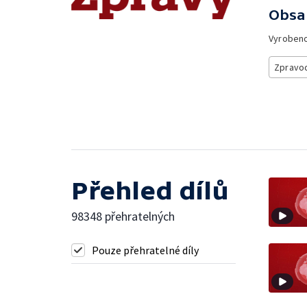
Obsa
Vyroben
Zpravod
Přehled dílů
98348 přehratelných
Pouze přehratelné díly