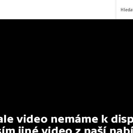
e video nemáme k dispoz
ím jiné video z naší nab