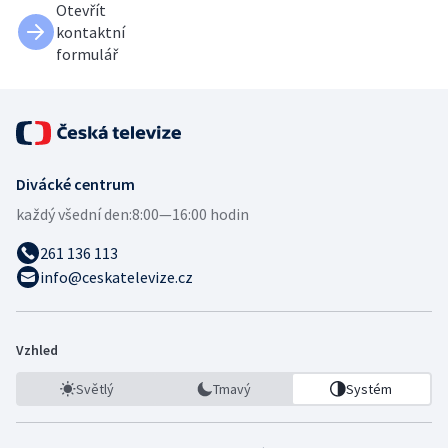
Otevřít
kontaktní
formulář
Divácké centrum
každý všední den:
8:00—16:00 hodin
261 136 113
info@ceskatelevize.cz
Vzhled
Světlý
Tmavý
Systém