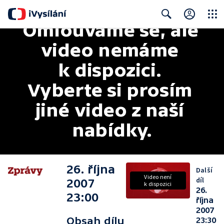
Omlouváme se, ale 
Close
Search
video nemáme 
k dispozici. 
Vyberte si prosím 
jiné video z naší 
nabídky.
26. října
Další
Video není
díl
2007
k dispozici
26.
23:00
října
2007
Obsah dílu
23:30