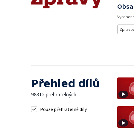
Obsa
Vyroben
Zpravod
Přehled dílů
98312 přehratelných
Pouze přehratelné díly