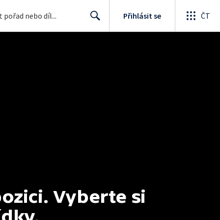
Přihlásit se
ČT
Search
ici. Vyberte si 
ídky.