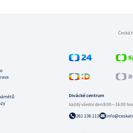
Česká t
no
trava
Divácké centrum
námětů
azy
každý všední den:
8:00—16:00 ho
261 136 113
info@ceskate