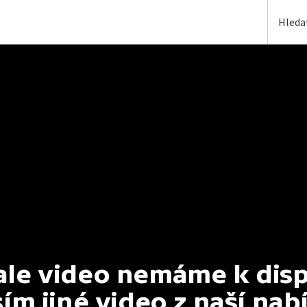
e video nemáme k dispoz
ím jiné video z naší nab