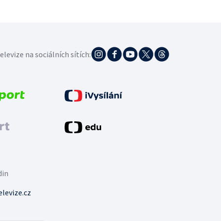
elevize na sociálních sítích:
din
levize.cz