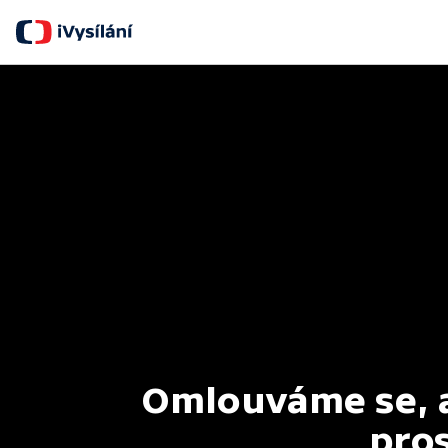
Omlouváme se, al
pros