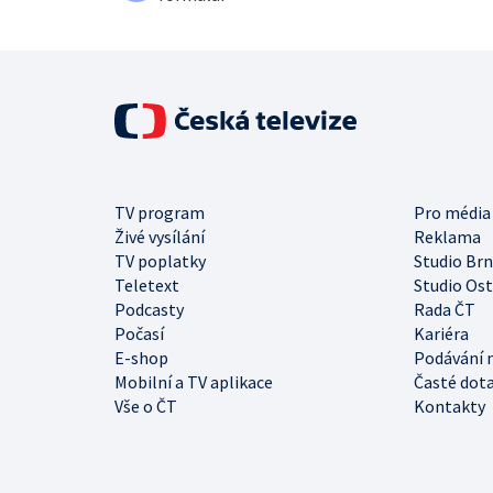
TV program
Pro média
Živé vysílání
Reklama
TV poplatky
Studio Br
Teletext
Studio Os
Podcasty
Rada ČT
Počasí
Kariéra
E-shop
Podávání 
Mobilní a TV aplikace
Časté dot
Vše o ČT
Kontakty