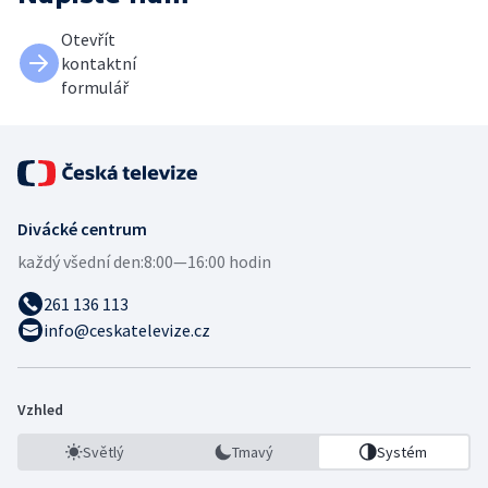
Otevřít
kontaktní
formulář
Divácké centrum
každý všední den:
8:00—16:00 hodin
261 136 113
info@ceskatelevize.cz
Vzhled
Světlý
Tmavý
Systém