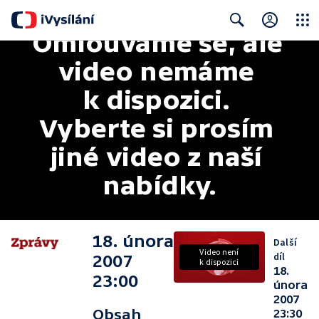
Omlouváme se, ale 
Close
Search
video nemáme 
k dispozici. 
Vyberte si prosím 
jiné video z naší 
nabídky.
18. února
Další
Video není
díl
2007
k dispozici
18.
23:00
února
2007
Obsah
23:30