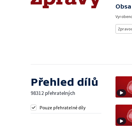
Obsa
Vyroben
Zpravod
Přehled dílů
98312 přehratelných
Pouze přehratelné díly