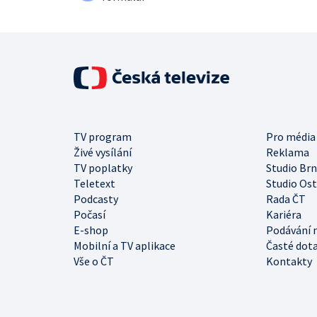
TV program
Pro média
Živé vysílání
Reklama
TV poplatky
Studio Br
Teletext
Studio Os
Podcasty
Rada ČT
Počasí
Kariéra
E-shop
Podávání 
Mobilní a TV aplikace
Časté dot
Vše o ČT
Kontakty