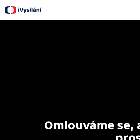
Omlouváme se, al
pros