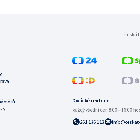
Česká t
no
trava
Divácké centrum
námětů
azy
každý všední den:
8:00—16:00 ho
261 136 113
info@ceskate