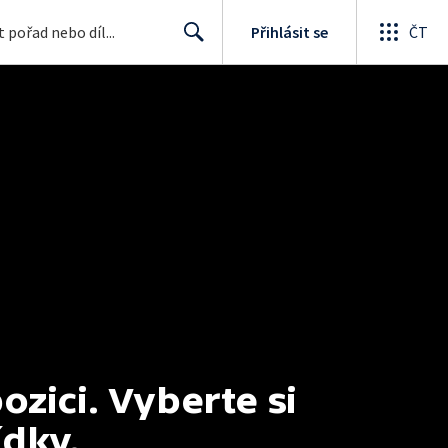
Přihlásit se
ČT
Search
ici. Vyberte si 
ídky.