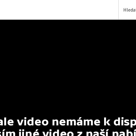
e video nemáme k dispoz
ím jiné video z naší nab