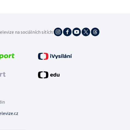
elevize na sociálních sítích:
din
levize.cz