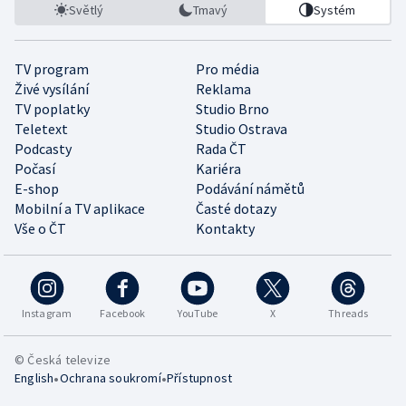
Světlý
Tmavý
Systém
TV program
Pro média
Živé vysílání
Reklama
TV poplatky
Studio Brno
Teletext
Studio Ostrava
Podcasty
Rada ČT
Počasí
Kariéra
E-shop
Podávání námětů
Mobilní a TV aplikace
Časté dotazy
Vše o ČT
Kontakty
Instagram
Facebook
YouTube
X
Threads
© Česká televize
•
•
English
Ochrana soukromí
Přístupnost