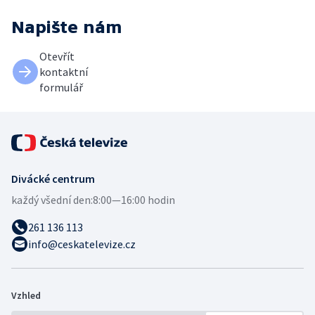
Napište nám
Otevřít
kontaktní
formulář
Divácké centrum
každý všední den:
8:00—16:00 hodin
261 136 113
info@ceskatelevize.cz
Vzhled