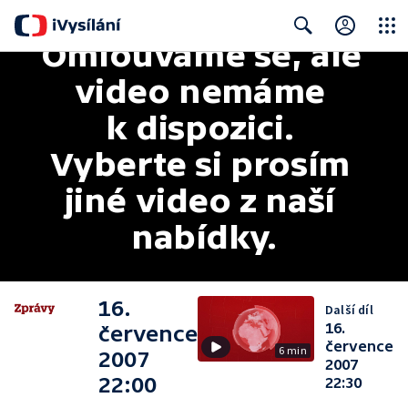
Omlouváme se, ale 
Close
Search
video nemáme 
k dispozici. 
Vyberte si prosím 
jiné video z naší 
nabídky.
16.
Další díl
16.
července
července
6 min
2007
2007
22:00
22:30